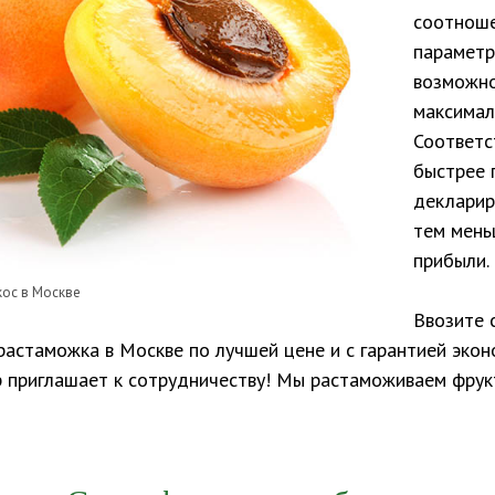
соотнош
параметр
возможно
максимал
Соответс
быстрее 
декларир
тем мень
прибыли.
кос в Москве
Ввозите 
растаможка в Москве по лучшей цене и с гарантией эко
 приглашает к сотрудничеству! Мы растаможиваем фру