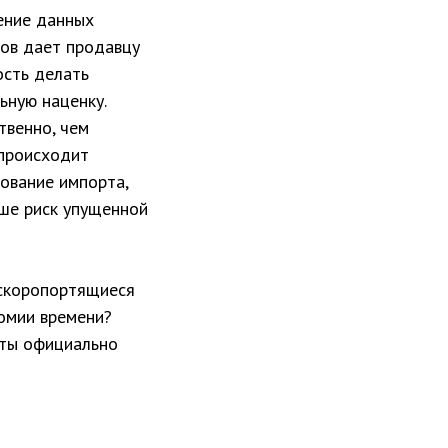
ение данных
ов дает продавцу
сть делать
ьную наценку.
твенно, чем
происходит
ование импорта,
ше риск упущенной
скоропортящиеся
номии времени?
кты официально