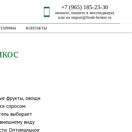
+7 (965) 185-23-30
звоните, пишите в мессенджерах
или на
import@fresh-broker.ru
ТАРИФЫ
КОНТАКТЫ
икос
е фрукты, овощи
ся спросом.
ель выбирает
 внешнему виду
сти. Оптимальное