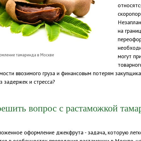
относятс
скоропор
Незаплан
на грани
переофо
необход
мление тамаринда в Москве
могут пр
товарног
ости ввозимого груза и финансовым потерям закупщика
з задержек и стресса?
решить вопрос с растаможкой тама
оженное оформление джекфрута - задача, которую легк
тся в особенностях проведения растаможки в Москве, ц